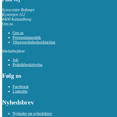
Synscenter Refsnæs
Kystvejen 112
4400 Kalundborg
Om os
Om os
Persondatapolitik
Tilgængelighedserklæring
Medarbejdere
Job
Praktikbeskrivelse
Følg os
Facebook
Linkedin
Nyhedsbrev
Nyheder og nyhedsbrev