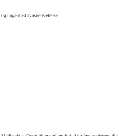
n og unge med synsnedsættelse
 Mediatektet. For at blive godkendt skal du først registrere dig.