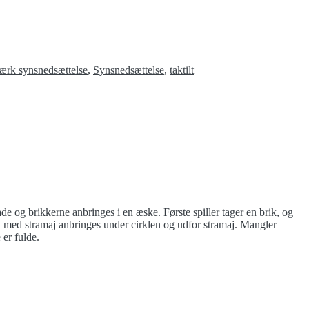
ærk synsnedsættelse
,
Synsnedsættelse
,
taktilt
de og brikkerne anbringes i en æske. Første spiller tager en brik, og
el med stramaj anbringes under cirklen og udfor stramaj. Mangler
 er fulde.