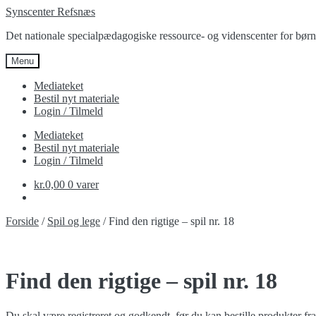
Spring
Spring
Synscenter Refsnæs
til
til
Det nationale specialpædagogiske ressource- og videnscenter for bør
navigation
indhold
Menu
Mediateket
Bestil nyt materiale
Login / Tilmeld
Mediateket
Bestil nyt materiale
Login / Tilmeld
kr.
0,00
0 varer
Forside
/
Spil og lege
/
Find den rigtige – spil nr. 18
Find den rigtige – spil nr. 18
Du skal være registreret og godkendt, før du kan bestille produkter fra