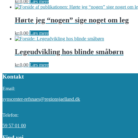
kr.
0,00
Læs mere
Hørte jeg “nogen” sige noget om leg
kr.
0,00
Læs mere
Legeudvikling hos blinde småbørn
kr.
0,00
Læs mere
Kontakt
Email:
synscenter-refsnaes@regionsjaelland.dk
Telefon:
59 57 01 00
Find vej