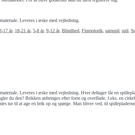
ermateriale. Leveres i æske med vejledning.
3-17 år
,
18-21 år
,
5-8 år
,
9-12 år
,
Blindhed
,
Finmotorik
,
samspil
,
spil
,
St
rmateriale. Leveres i æske med vejledning. Hver deltager får en spillepla
gler du den? Brikken anbringes efter form og overflade, f.eks. en cirk
es tur til at age en brik op og spørge. Man bliver ved, til spillepladerne