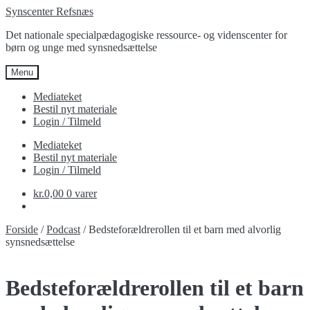
Spring
Spring
Synscenter Refsnæs
til
til
Det nationale specialpædagogiske ressource- og videnscenter for
navigation
indhold
børn og unge med synsnedsættelse
Menu
Mediateket
Bestil nyt materiale
Login / Tilmeld
Mediateket
Bestil nyt materiale
Login / Tilmeld
kr.
0,00
0 varer
Forside
/
Podcast
/
Bedsteforældrerollen til et barn med alvorlig
synsnedsættelse
Bedsteforældrerollen til et barn