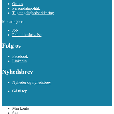
Om os
Persondatapolitik
Tilgængelighedserklæring
Medarbejdere
Job
Praktikbeskrivelse
Følg os
Facebook
Linkedin
Nyhedsbrev
Nyheder og nyhedsbrev
Gå til top
Min konto
Søg