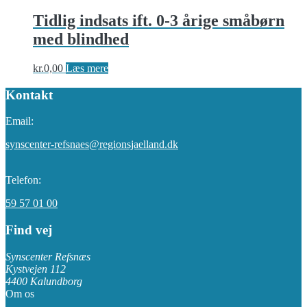
Tidlig indsats ift. 0-3 årige småbørn
med blindhed
kr.
0,00
Læs mere
Kontakt
Email:
synscenter-refsnaes@regionsjaelland.dk
Telefon:
59 57 01 00
Find vej
Synscenter Refsnæs
Kystvejen 112
4400 Kalundborg
Om os