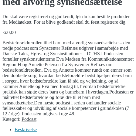
med alvorlig synsnedsættelse
Du skal være registreret og godkendt, før du kan bestille produkter
fra Mediatektet. For at blive godkendt skal du først registrere dig.
kr.
0,00
Bedsteforældrerollen til et barn med alvorlig synsnedsættelse – den
tredje podcast som Synscenter Refsnæs udgiver i samarbejde med
Danske Tale-, Høre- og Synsinstitutioner – DTHS.I Podcasten
fortæller synskonsulenterne Eva Madsen fra Kommunikationscentret
Region H og Annette Petersen fra Synscenter Refnæs om
bedsteforældrerollen. Eva og Annette kommer rundt om emner som
den dobbelte sorg, hvordan bedsteforældre bedst hjælper deres barn
i sorgen, hvor bedsteforældre kan få råd og vejledning, og så
kommer Annette og Eva med forslag til, hvordan bedsteforældre
praktisk kan støtte deres barn og barnebarn i hverdagen.Podcasten er
målrettet bedsteforældre og forældre til et barn med
synsnedsættelse.Den næste podcast i serien omhandler sociale
fællesskaber og udvikling af sociale kompetencer i grundskolen (7-
12 årige). Podcasten udgives i uge 48.
Kategori:
Podcast
Beskrivelse